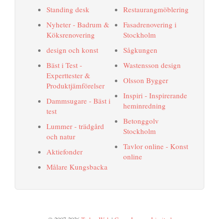
Standing desk
Restaurangmöblering
Nyheter - Badrum &
Fasadrenovering i
Köksrenovering
Stockholm
design och konst
Sågkungen
Bäst i Test -
Wastensson design
Experttester &
Olsson Bygger
Produktjämförelser
Inspiri - Inspirerande
Dammsugare - Bäst i
heminredning
test
Betonggolv
Lummer - trädgård
Stockholm
och natur
Tavlor online - Konst
Aktiefonder
online
Målare Kungsbacka