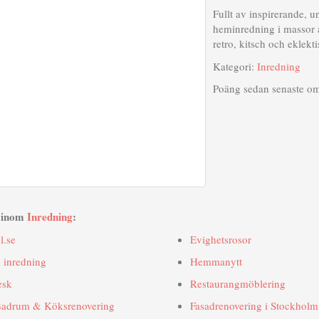
Fullt av inspirerande, 
heminredning i massor a
retro, kitsch och eklekti
Kategori:
Inredning
Poäng sedan senaste o
r inom
Inredning
:
l.se
Evighetsrosor
 inredning
Hemmanytt
esk
Restaurangmöblering
Badrum & Köksrenovering
Fasadrenovering i Stockholm