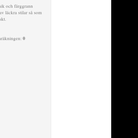
unik och färggrann
v läckra stilar så som
skt.
0
mräkningen: