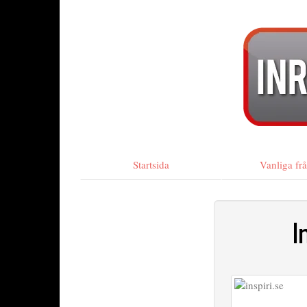
Startsida
Vanliga fr
I