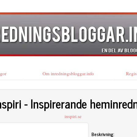
ågor
Om inredningsbloggar.info
Regis
nspiri - Inspirerande heminred
inspiri.se
Beskrivning: