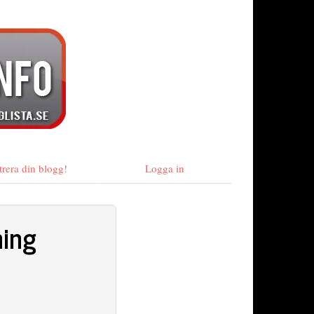
trera din blogg!
Logga in
ning