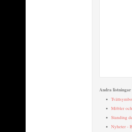
Andra listninga
Tvättsymbo
Möbler och
Standing d
Nyheter - 