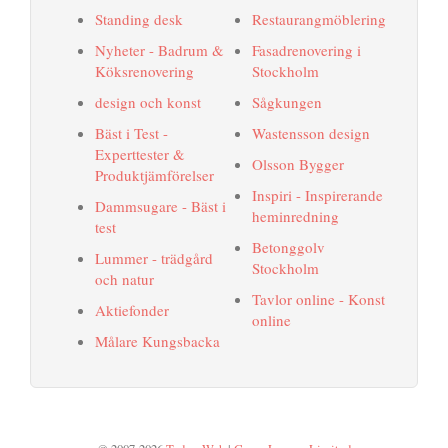
Standing desk
Restaurangmöblering
Nyheter - Badrum &
Fasadrenovering i
Köksrenovering
Stockholm
design och konst
Sågkungen
Bäst i Test -
Wastensson design
Experttester &
Olsson Bygger
Produktjämförelser
Inspiri - Inspirerande
Dammsugare - Bäst i
heminredning
test
Betonggolv
Lummer - trädgård
Stockholm
och natur
Tavlor online - Konst
Aktiefonder
online
Målare Kungsbacka